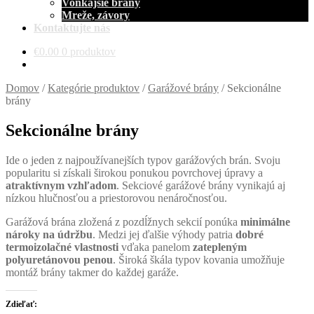
Vonkajšie brány
Mreže, závory
Kontaktujte nás
€
0.00
0 produktov
Domov
/
Kategórie produktov
/
Garážové brány
/
Sekcionálne
brány
Sekcionálne brány
Ide o jeden z najpoužívanejších typov garážových brán. Svoju
popularitu si získali širokou ponukou povrchovej úpravy a
atraktívnym vzhľadom
. Sekciové garážové brány vynikajú aj
nízkou hlučnosťou a priestorovou nenáročnosťou.
Garážová brána zložená z pozdĺžnych sekcií ponúka
minimálne
nároky na údržbu
. Medzi jej ďalšie výhody patria
dobré
termoizolačné vlastnosti
vďaka panelom
zatepleným
polyuretánovou penou
. Široká škála typov kovania umožňuje
montáž brány takmer do každej garáže.
Zdieľať: